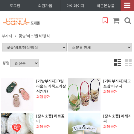
로그인
회원가입
마이페이지
최근본상품
부자재
꽃술/비즈/원석/장식
정렬
[가방부자재] D링
[기타부자재]태그
라운드 가죽고리장
포장 바구니
식(1개)
회원공개
회원공개
[장식소품] 하트꽂
[장식소품] 메세지
이
픽
회원공개
회원공개