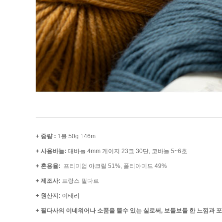
+ 중량 :
1볼 50g 146m
+ 사용바늘:
대바늘 4mm 게이지 23코 30단, 코바늘 5~6호
+ 혼용율:
프리미엄 아크릴 51%, 폴리아미드 49%
+ 제조사:
프랑스 필다르
+ 원산지:
이태리
+ 필다사의 이네워어나 소품을 뜰수 있는 실로써, 보들보들 한 느낌과 