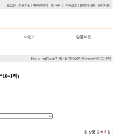
|
|
|
|
|
|
로그인
회원가입
마이페이지
장바구니
주문조회
문의게시판
공지사항
수편기
알뜰마켓
Home
실(yarn) 전체
>
> 필 카레스(phil Caresse)(50g*10=1팩)
g*10=1팩)
총 상품 금액
0
원