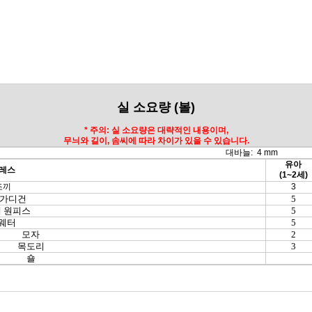
실 소요량 (볼)
* 주의: 실 소요량은 대략적인 내용이며,
무늬와 길이, 솜씨에 따라 차이가 있을 수 있습니다.
대바늘: 4 mm
유아
레스
(1~2세)
조끼
3
 가디건
5
 원피스
5
웨터
5
모자
2
목도리
3
숄