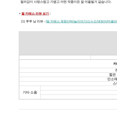
컬러감이 사랑스럽고 가볍고 어떤 작품이든 잘 어울릴거 같습니다.
+
필 카레스 리뷰 보기
:
(1) 루루 님 리뷰 -
[필 카레스 체험단]바늘이야기/스누드/넥워머/머플러
카
짧은
민소매
스
기타 소품