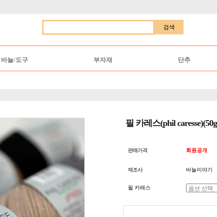
검색
바늘/도구
부자재
단추
필 카레스(phil caresse)(50
판매가격
회원공개
제조사
바늘이야기
필 카레스