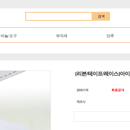
검색
바늘/도구
부자재
단추
[리본/테이프/레이스]아이
판매가격
회원공개
제조사