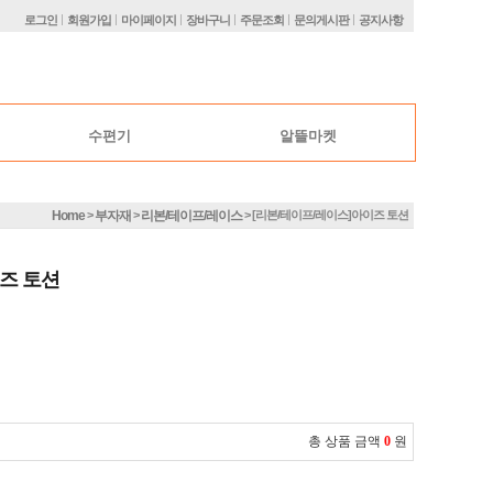
|
|
|
|
|
|
로그인
회원가입
마이페이지
장바구니
주문조회
문의게시판
공지사항
수편기
알뜰마켓
Home
부자재
리본/테이프/레이스
>
>
> [리본/테이프/레이스]아이즈 토션
즈 토션
총 상품 금액
0
원