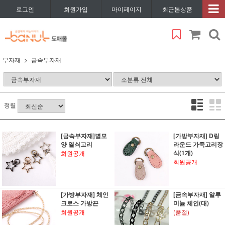
로그인
회원가입
마이페이지
최근본상품
부자재
금속부자재
정렬
[금속부자재]별모
[가방부자재] D링
양 열쇠고리
라운드 가죽고리장
식(1개)
회원공개
회원공개
[가방부자재] 체인
[금속부자재] 알루
크로스 가방끈
미늄 체인(대)
회원공개
(품절)