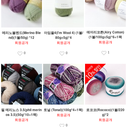
에어리코튼(Airy Cotton)
메리노블렌드(Merino Ble
아임울4(I'm Wool 4) (1볼/
(1볼/100g±5g)*6=1팩
nd)(1볼/50g) *12
80g±5g)*4
회원공개
회원공개
회원공개
1
0
0
필 메리노스 3.5(phil merin
토널 (Tonal)(100g*4=1팩)
로코코(Rococo)(1볼/220
os 3.5)(50g*10=1팩)
g)*2
회원공개
회원공개
회원공개
0