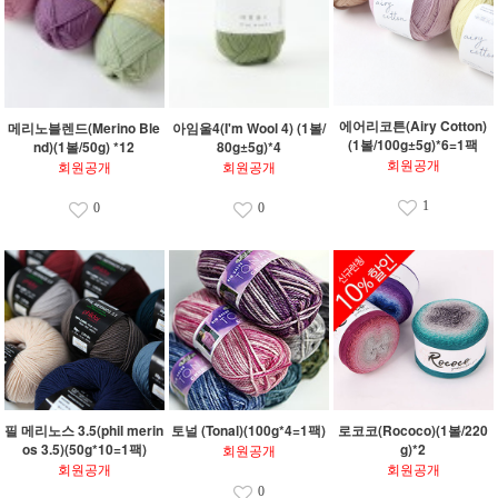
에어리코튼(Airy Cotton)
메리노블렌드(Merino Ble
아임울4(I'm Wool 4) (1볼/
(1볼/100g±5g)*6=1팩
nd)(1볼/50g) *12
80g±5g)*4
회원공개
회원공개
회원공개
1
0
0
필 메리노스 3.5(phil merin
토널 (Tonal)(100g*4=1팩)
로코코(Rococo)(1볼/220
os 3.5)(50g*10=1팩)
g)*2
회원공개
회원공개
회원공개
0