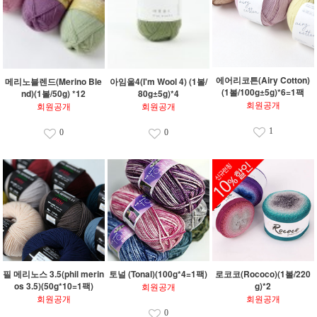
에어리코튼(Airy Cotton)
메리노블렌드(Merino Ble
아임울4(I'm Wool 4) (1볼/
(1볼/100g±5g)*6=1팩
nd)(1볼/50g) *12
80g±5g)*4
회원공개
회원공개
회원공개
1
0
0
필 메리노스 3.5(phil merin
토널 (Tonal)(100g*4=1팩)
로코코(Rococo)(1볼/220
os 3.5)(50g*10=1팩)
g)*2
회원공개
회원공개
회원공개
0